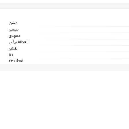
مشق
سیمی
عمودی
انعطاف‌پذیر
طلقی
100
23x16x5