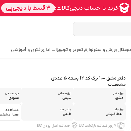
یجیتال
ورزش و سفر
لوازم تحریر و تجهیزات اداری
فکری و آموزشی
دفتر مشق 100 برگ کد 12 بسته 5 عددی
مشخصات
نوع دفتر
نوع صحافی
فرم صحافی
مشق
سیمی
عمودی
نوع جلد
جنس جلد
مشاهده
انعطاف‌پذیر
طلقی
همه مشخص
۷ روز ضمانت بازگشت کالا
ضمانت اصل بودن کالا