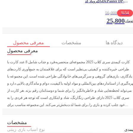
باکتروپاد کدDr.Panter DP-
105_0.7
56,000
%
54
25,800
تومان
دیدگاه ها
مشخصات
معرفی محصول
معرفی محصول
کارت کیمدی سری کلاب 2025 مجموعه‌ای منحصربه‌فرد و جذاب شامل 8 عدد کارت با
طراحی خیره‌کننده و کیفیتی بی‌نظیر است که برای علاقمندان به جمع‌آوری کارت‌های
یادگاری، بازی‌های گروهی و سرگرمی‌های خانوادگی طراحی شده است. این مجموعه با
ره‌گیری از استانداردهای بین‌المللی و مواد اولیه باکیفیت، دوام و ماندگاری بالایی دارد و
می‌تواند لحظه‌هایی شاد و خاطره‌انگیز را برای شما و دوستانتان رقم بزند. هر کارت از
سری کلاب 2025 دارای طراحی رنگارنگ، شاد و ابتکاری است که توجه هر فردی را به
خود جلب کرده و بازی را برای شما لذت‌بخش‌تر می‌کند. این مجموعه مناسب برای
دورهمی‌های دوستانه، جشن‌ها، سفرها و حتی هدیه‌ای فوق‌العاده برای عزیزانتان است.
اندازه جمع‌وجور و سبک این کارت‌ها باعث می‌شود به راحتی آنها را همراه خود داشته
مشخصات
باشید و در هر زمان و مکانی از بازی لذت ببرید. کارت کیمدی سری کلاب 2025 نه تنها یک
مدی
نوع اسباب بازی زینتی