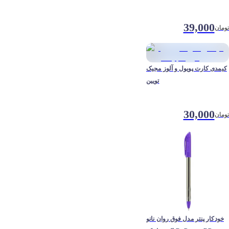
39,000
تومان
کیمدی کارت پویول و آلوز مجیک
تویین
30,000
تومان
خودکار پنتر مدل فوق روان نانو