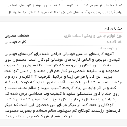
کمیاب شما را فراهم می‌کند. جلد مقاوم و باکیفیت این آلبوم از کارت‌های شما در
برابر گردوغبار، رطوبت و آسیب‌های فیزیکی محافظت می‌کند تا بتوانید سال‌ها از
مجموعه خود لذت ببرید. طراحی ویژه بلک لیمیتد 2025 با الهام از سبک و
شخصیت کریستیانو رونالدو، این آلبوم را به هدیه‌ای خاص و ارزشمند برای هر
مشخصات
طرفدار فوتبال تبدیل کرده است. آلبوم کارت فوتبالی کیمدی مدل رونالدو، با
نوع لوازم جانبی و یدکی اسباب بازی
قطعات مصرفی
جیب‌های شفاف و دسته‌بندی منظم، دسترسی آسان به هر کارت را ممکن می‌سازد.
نام قطعه
کارت فوتبالی
اگر به دنبال راهی حرفه‌ای برای سازماندهی و نگهداری کارت‌های کلکسیونی خود
سایر توضیحات
هستید، این آلبوم بهترین انتخاب برای شماست. همین حالا مجموعه خود را با
آلبوم كارت‌هاى شانسى فوتبالى طراحى شده براى كارت‌هاى فوتبالى
كيمدى, توپچى و الباقى كارت هاى فوتبالى كودكان است. محصول فوق
این آلبوم اختصاصی کامل‌تر کنید و لذت جمع‌آوری کارت‌های فوتبالی را دوچندان
به شما این امكان را مى‌دهد كه كارت‌هاى كلكسيونى را به صورت
نمایید!
مجموعه و با سليقه شخصى در كنار هم قرار دهيد و از ديدن آنها لذت
ببريد. اين كالا با طراحى زيبا و مرتبط, ظرفيت 132 كارت را دارد و با
برگ‌هاى ضخيم, شفاف و با كيفيت قابليت اين را دارد كه كودك را سرگرم
كند و بر اثر جابجايى زياد، كارت‌ها آسيب نبيند و سالم بماند. پشت و
روى جلد با كاور پلاستيكى سفید با كيفيت وب هداشتى پرس شده كه
به راحتى با دستمال نم دار يا الكل تميز و ضدعفونى شده تا بهداشت
كودكان را حفظ كند. از ديگر مزاياى اين محصول اين است كه ديگر
كارت‌هاى ارزشمند كودكان گم نميشود, سالم ميماند و بصورت مجموعه
در كنار هم ارزش كلكسيونى پیدا می‌کند.