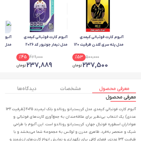
آلبوم کارت فوتبالی کیمدی
آلبوم کارت فوتبالی کیمدی
آلبوم ک
مدل پله سری گلدن ظرفیت 120
مدل نیمار جونیور کد 2026
مدل امب
کارت به همراه 4 عدد کارت
%
45
429,000
%
53
500,000
هدیه
237,889
237,500
تومان
تومان
معرفی محصول
مشخصات
دیدگاه ها
معرفی محصول
آلبوم کارت فوتبالی کیمدی مدل کریستیانو رونالدو بلک لیمیتد 2025 (ظرفیت 132
عددی) یک انتخاب بی‌نظیر برای علاقه‌مندان به جمع‌آوری کارت‌های فوتبالی و
هواداران اسطوره فوتبال جهان، کریستیانو رونالدو است. این آلبوم با طراحی
شیک و منحصر به‌فرد، ظاهری مدرن و لوکس به مجموعه شما می‌بخشد و با
ظرفیت 132 عددی، فضای کافی برای نگهداری و نمایش انواع کارت‌های ارزشمند و