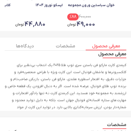
خوآن سباستین ورون مجموعه
ایسکو نوروز 1404
کلاب 2025
2 عددی
%
88
400,000
44,880
49,000
تومان
تومان
معرفی محصول
مشخصات
دیدگاه ها
معرفی محصول
کیمدی کارت مارکو فن باستن سری توپ طلا 2025 یک انتخاب بی‌نظیر برای
کلکسیونرها و عاشقان فوتبال است. این کارت ویژه با طراحی منحصربه‌فرد و
جزئیات دقیق، به افتخار اسطوره هلندی، مارکو فن باستن، بازیکن صاحب‌نام و
برنده توپ طلای فوتبال، عرضه شده است. اگر به دنبال افزودن یک قطعه خاص و
ارزشمند به مجموعه خود هستید، این کیمدی کارت نه تنها یادآور افتخارات و
مهارت‌های ستاره افسانه‌ای فوتبال جهان است، بلکه به دلیل تولید محدود و
شماره‌دار بودن، ارزش سرمایه‌گذاری بالایی دارد. در تولید این کارت از مواد
باکیفیت و تکنولوژی چاپ پیشرفته استفاده شده تا تصویری شفاف و ماندگار از
مارکو فن باستن را به نمایش بگذارد. جزییات طلایی و لعاب خاص کارت، آن را به
مشخصات
یک هدیه متفاوت و خاص برای دوستان فوتبالی یا فرزندانتان تبدیل می‌کند.