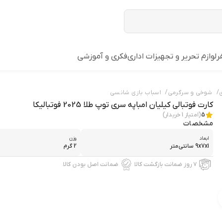
ر
لوازم تحریر و تجهیزات اداری
فکری و آموزشی
/
/
شوخی و سرگرمی
اسباب بازی شانسی
کارت فوتبالی کیلیان امباپه سری توپ طلا 2025 فوتبالیکا
5
(امتیاز
1
خریدار)
مشخصات
ابعاد
وزن
9x7x1 سانتی‌متر
2 گرم
۷ روز ضمانت بازگشت کالا
ضمانت اصل بودن کالا